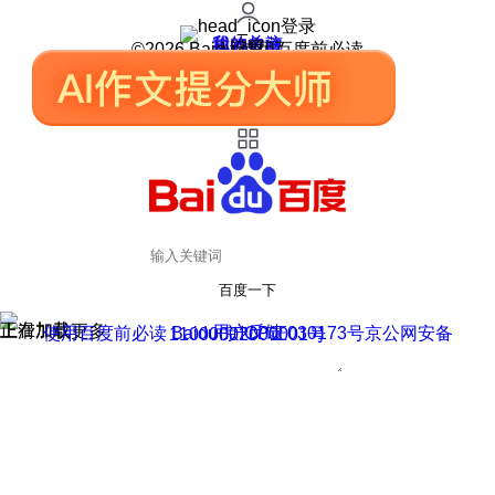
登录
我的关注
我的收藏
皮肤中心
用户反馈
设置
©2026 Baidu 使用百度前必读
百度一下
正在加载
上滑加载更多
用户反馈
使用百度前必读 Baidu 京ICP证030173号
京公网安备11000002000001号