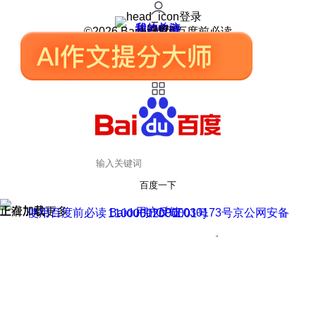
登录
我的关注
我的收藏
皮肤中心
用户反馈
设置
©2026 Baidu 使用百度前必读
百度一下
正在加载
上滑加载更多
用户反馈
使用百度前必读 Baidu 京ICP证030173号
京公网安备11000002000001号