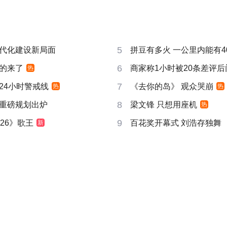
5
代化建设新局面
拼豆有多火 一公里内能有4
6
的来了
商家称1小时被20条差评
热
7
24小时警戒线
《去你的岛》 观众哭崩
热
热
8
重磅规划出炉
梁文锋 只想用座机
热
9
26》歌王
百花奖开幕式 刘浩存独舞
新