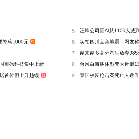
5
汪峰公司因AI从1100人减到
6
要降薪1000元
实拍四川宜宾地震：网友称睡
热
7
越来越多高分考生放弃985
8
国重磅科技集中上新
台风白海豚体型变大近似13个
9
居首位但上升趋缓
泰国校园枪击案死亡人数升
新