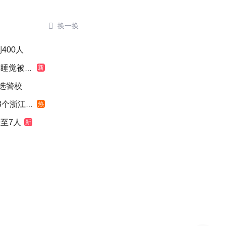

换一换
400人
觉被摇醒
新
选警校
浙江面积
热
至7人
新