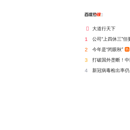


大道行天下
1
公司“上四休三”但
2
今年是“闭眼秋”
热
3
打破国外垄断！中
4
新冠病毒检出率仍